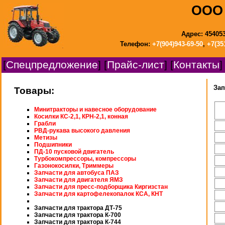
ООО 
Адрес: 454053
Телефон:
+7(904)943-69-50
,
+7(35
[
Спецпредложение
] [
Прайс-лист
] [
Контакты
]
Зап
Товары:
Минитракторы и навесное оборудование
Косилки КС-2,1, КРН-2,1, конная
Грабли
РВД-рукава высокого давления
Метизы
Подшипники
ПД-10 пусковой двигатель
Турбокомпрессоры, компрессоры
Газонокосилки, Триммеры
Запчасти для автобуса ПАЗ
Запчасти для двигателя ЯМЗ
Запчасти для пресс-подборщика Киргизстан
Запчасти для картофелекопалок КСА, КНТ
Запчасти для трактора ДТ-75
Запчасти для трактора К-700
Запчасти для трактора К-744