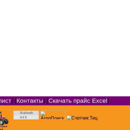
лист
] [
Контакты
] [
Скачать прайс Excel
]