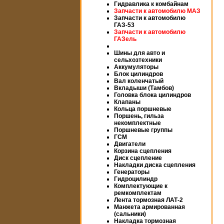
Гидравлика к комбайнам
Запчасти к автомобилю МАЗ
Запчасти к автомобилю
ГАЗ-53
Запчасти к автомобилю
ГАЗель
Шины для авто и
сельхозтехники
Аккумуляторы
Блок цилиндров
Вал коленчатый
Вкладыши (Тамбов)
Головка блока цилиндров
Клапаны
Кольца поршневые
Поршень, гильза
некомплектные
Поршневые группы
ГСМ
Двигатели
Корзина сцепления
Диск сцепление
Накладки диска сцепления
Генераторы
Гидроцилиндр
Комплектующие к
ремкомплектам
Лента тормозная ЛАТ-2
Манжета армированная
(сальники)
Накладка тормозная