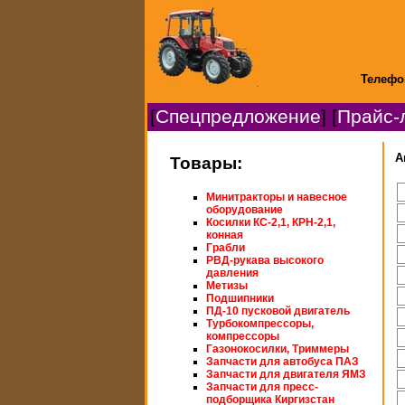
Телефо
[
Спецпредложение
] [
Прайс-
А
Товары:
Минитракторы и навесное
оборудование
Косилки КС-2,1, КРН-2,1,
конная
Грабли
РВД-рукава высокого
давления
Метизы
Подшипники
ПД-10 пусковой двигатель
Турбокомпрессоры,
компрессоры
Газонокосилки, Триммеры
Запчасти для автобуса ПАЗ
Запчасти для двигателя ЯМЗ
Запчасти для пресс-
подборщика Киргизстан